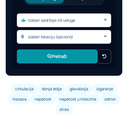
Izaberi sadržaje i/ili usluge
Izaberi lokaciju (opciono)
Pretraži
cirkulacija
donja ledja
glavobolja
izgaranje
masaza
napetost
napetost u misicima
odmor
stres