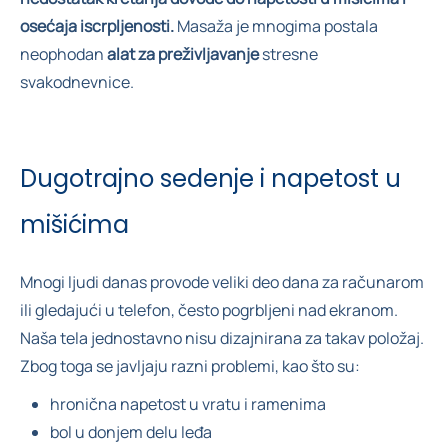
osećaja iscrpljenosti.
Masaža je mnogima postala
neophodan
alat za preživljavanje
stresne
svakodnevnice.
Dugotrajno sedenje i napetost u
mišićima
Mnogi ljudi danas provode veliki deo dana za računarom
ili gledajući u telefon, često pogrbljeni nad ekranom.
Naša tela jednostavno nisu dizajnirana za takav položaj.
Zbog toga se javljaju razni problemi, kao što su:
hronična napetost u vratu i ramenima
bol u donjem delu leđa