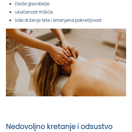
česte glavobolje
ukočenost mišića
loše držanje tela i smanjena pokretljivost
Nedovoljno kretanje i odsustvo