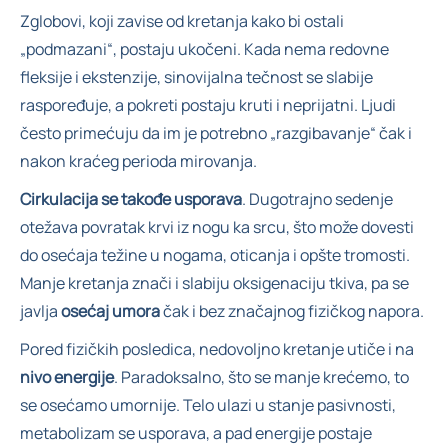
Zglobovi, koji zavise od kretanja kako bi ostali
„podmazani“, postaju ukočeni. Kada nema redovne
fleksije i ekstenzije, sinovijalna tečnost se slabije
raspoređuje, a pokreti postaju kruti i neprijatni. Ljudi
često primećuju da im je potrebno „razgibavanje“ čak i
nakon kraćeg perioda mirovanja.
Cirkulacija se takođe usporava
. Dugotrajno sedenje
otežava povratak krvi iz nogu ka srcu, što može dovesti
do osećaja težine u nogama, oticanja i opšte tromosti.
Manje kretanja znači i slabiju oksigenaciju tkiva, pa se
javlja
osećaj umora
čak i bez značajnog fizičkog napora.
Pored fizičkih posledica, nedovoljno kretanje utiče i na
nivo energije
. Paradoksalno, što se manje krećemo, to
se osećamo umornije. Telo ulazi u stanje pasivnosti,
metabolizam se usporava, a pad energije postaje