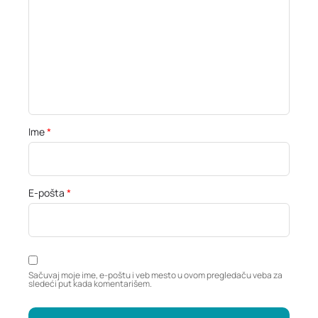
Ime
*
E-pošta
*
Sačuvaj moje ime, e-poštu i veb mesto u ovom pregledaču veba za
sledeći put kada komentarišem.