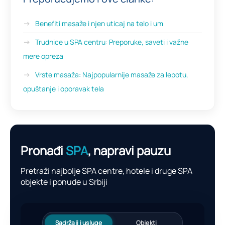
Benefiti masaže i njen uticaj na telo i um
Trudnice u SPA centru: Preporuke, saveti i važne
mere opreza
Vrste masaža: Najpopularnije masaže za lepotu,
opuštanje i oporavak tela
Pronađi
SPA
, napravi pauzu
Pretraži najbolje SPA centre, hotele i druge SPA
objekte i ponude u Srbiji
Sadržaji i usluge
Objekti