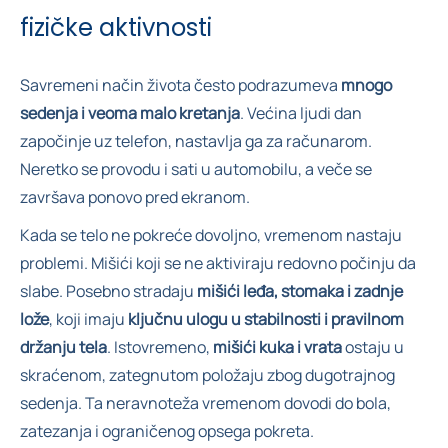
fizičke aktivnosti
Savremeni način života često podrazumeva
mnogo
sedenja i veoma malo kretanja
. Većina ljudi dan
započinje uz telefon, nastavlja ga za računarom.
Neretko se provodu i sati u automobilu, a veče se
završava ponovo pred ekranom.
Kada se telo ne pokreće dovoljno, vremenom nastaju
problemi. Mišići koji se ne aktiviraju redovno počinju da
slabe. Posebno stradaju
mišići leđa, stomaka i zadnje
lože
, koji imaju
ključnu ulogu u stabilnosti i pravilnom
držanju tela
. Istovremeno,
mišići kuka i vrata
ostaju u
skraćenom, zategnutom položaju zbog dugotrajnog
sedenja. Ta neravnoteža vremenom dovodi do bola,
zatezanja i ograničenog opsega pokreta.