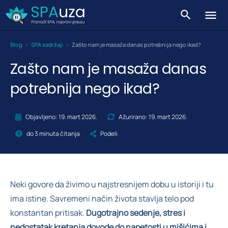
Blog
>
SPA sadržaji
>
Zašto nam je masaža danas potrebnija nego ikad?
Zašto nam je masaža danas
potrebnija nego ikad?
Objavljeno: 19. mart 2026.
Ažurirano: 19. mart 2026.
do 3 minuta čitanja
Podeli
Neki govore da živimo u najstresnijem dobu u istoriji i tu
ima istine. Savremeni način života stavlja telo pod
konstantan pritisak.
Dugotrajno sedenje, stres i
nedostatak kretanja dovode do napetosti u mišićima i