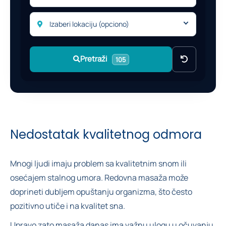
Izaberi lokaciju (opciono)
Pretraži
105
Nedostatak kvalitetnog odmora
Mnogi ljudi imaju problem sa kvalitetnim snom ili
osećajem stalnog umora. Redovna masaža može
doprineti dubljem opuštanju organizma, što često
pozitivno utiče i na kvalitet sna.
Upravo zato masaža danas ima važnu ulogu u očuvanju