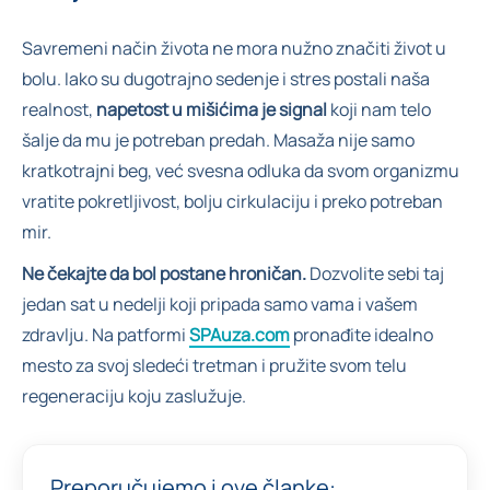
Savremeni način života ne mora nužno značiti život u
bolu. Iako su dugotrajno sedenje i stres postali naša
realnost,
napetost u mišićima
je signal
koji nam telo
šalje da mu je potreban predah. Masaža nije samo
kratkotrajni beg, već svesna odluka da svom organizmu
vratite pokretljivost, bolju cirkulaciju i preko potreban
mir.
Ne čekajte da bol postane hroničan.
Dozvolite sebi taj
jedan sat u nedelji koji pripada samo vama i vašem
zdravlju. Na patformi
SPAuza.com
pronađite idealno
mesto za svoj sledeći tretman i pružite svom telu
regeneraciju koju zaslužuje.
Preporučujemo i ove članke: