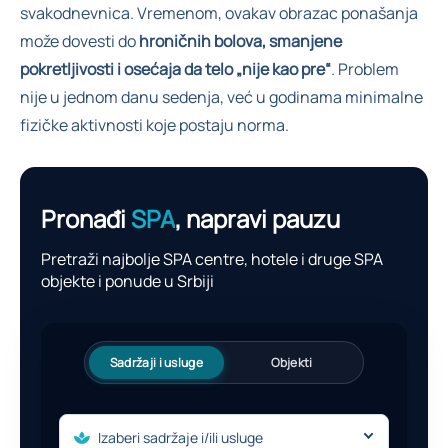
svakodnevnica. Vremenom, ovakav obrazac ponašanja
može dovesti do
hroničnih bolova, smanjene
pokretljivosti i osećaja da telo „nije kao pre“
. Problem
nije u jednom danu sedenja, već u godinama minimalne
fizičke aktivnosti koje postaju norma.
Pronađi
SPA
, napravi pauzu
Pretraži najbolje SPA centre, hotele i druge SPA
objekte i ponude u Srbiji
Sadržaji i usluge
Objekti
Izaberi sadržaje i/ili usluge