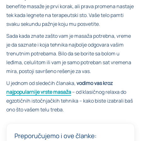
benefite masaže je prvi korak, ali prava promena nastaje
tek kada legnete na terapeutski sto. Vaše telo pamti
svaku sekundu pažnje koju mu posvetite.
Sada kada znate zašto vam je masaža potrebna, vreme
je da saznate i koja tehnika najbolje odgovara vašim
trenutnim potrebama. Bilo da se borite sa bolom u
leđima, celulitom ili vam je samo potreban sat vremena
mira, postoji savršeno rešenje za vas.
U jednom od sledećih članaka,
vodimo vas kroz
najpopularnije vrste masaža
– od klasičnog relaxa do
egzotičnih istočnjačkih tehnika – kako biste izabrali baš
ono što vašem telu treba.
Preporučujemo i ove članke: