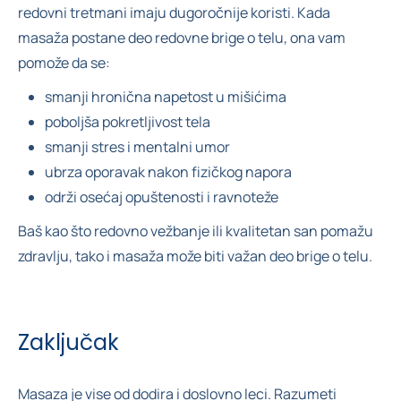
redovni tretmani imaju dugoročnije koristi. Kada
masaža postane deo redovne brige o telu, ona vam
pomože da se:
smanji hronična napetost u mišićima
poboljša pokretljivost tela
smanji stres i mentalni umor
ubrza oporavak nakon fizičkog napora
održi osećaj opuštenosti i ravnoteže
Baš kao što redovno vežbanje ili kvalitetan san pomažu
zdravlju, tako i masaža može biti važan deo brige o telu.
Zaključak
Masaza je vise od dodira i doslovno leci. Razumeti