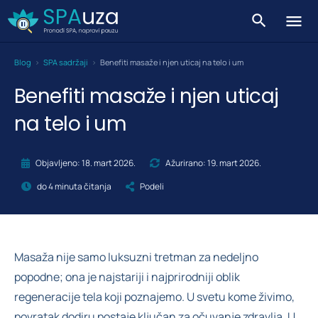
Blog
>
SPA sadržaji
>
Benefiti masaže i njen uticaj na telo i um
Benefiti masaže i njen uticaj
na telo i um
Objavljeno: 18. mart 2026.
Ažurirano: 19. mart 2026.
do 4 minuta čitanja
Podeli
Masaža nije samo luksuzni tretman za nedeljno
popodne; ona je najstariji i najprirodniji oblik
regeneracije tela koji poznajemo. U svetu kome živimo,
povratak dodiru postaje ključan za očuvanje zdravlja. U