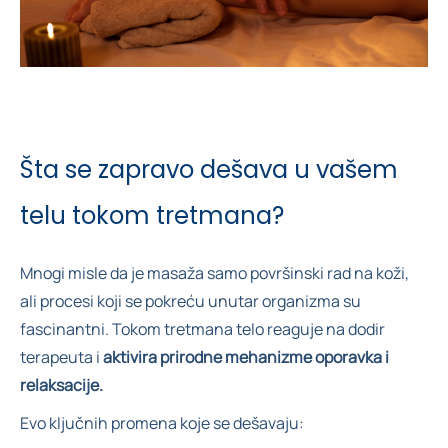
Šta se zapravo dešava u vašem
telu tokom tretmana?
Mnogi misle da je masaža samo površinski rad na koži,
ali procesi koji se pokreću unutar organizma su
fascinantni. Tokom tretmana telo reaguje na dodir
terapeuta i
aktivira prirodne mehanizme oporavka i
relaksacije.
Evo ključnih promena koje se dešavaju: