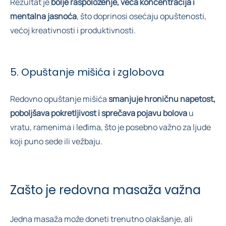
Rezultat je
bolje raspoloženje, veća koncentracija i
mentalna jasnoća
, što doprinosi osećaju opuštenosti,
većoj kreativnosti i produktivnosti.
5. Opuštanje mišića i zglobova
Redovno opuštanje mišića
smanjuje hroničnu napetost,
poboljšava pokretljivost i sprečava pojavu bolova
u
vratu, ramenima i leđima, što je posebno važno za ljude
koji puno sede ili vežbaju.
Zašto je redovna masaža važna
Jedna masaža može doneti trenutno olakšanje, ali