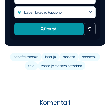
Izaberi lokaciju (opciono)
Pretraži
benefiti masaze
istorija
masaza
oporavak
telo
zasto je masaza potrebna
Komentari