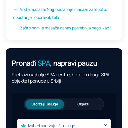
Vrste masaža: Najpopularnije masaže za lepotu,
opuštanje i oporavak tela
Zašto nam je masaža danas potrebnija nego ikad?
Pronađi
SPA
, napravi pauzu
Pretraži najbolje SPA centre, hotele i druge SPA
objekte i ponude u Srbiji
Sadržaji i usluge
Objekti
Izaberi sadržaje i/ili usluge