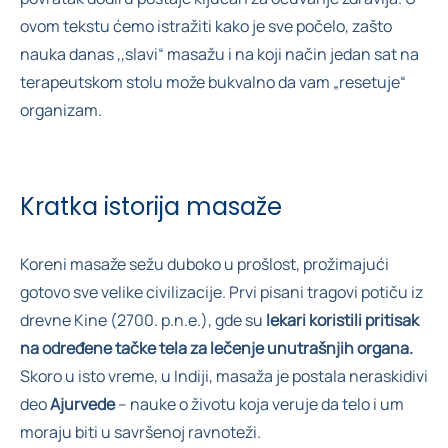
ovom tekstu ćemo istražiti kako je sve počelo, zašto
nauka danas ,,slavi“ masažu i na koji način jedan sat na
terapeutskom stolu može bukvalno da vam „resetuje“
organizam.
Kratka istorija masaže
Koreni masaže sežu duboko u prošlost, prožimajući
gotovo sve velike civilizacije. Prvi pisani tragovi potiču iz
drevne Kine (2700. p.n.e.), gde su
lekari koristili pritisak
na određene tačke tela za lečenje unutrašnjih organa.
Skoro u isto vreme, u Indiji, masaža je postala neraskidivi
deo
Ajurvede
– nauke o životu koja veruje da telo i um
moraju biti u savršenoj ravnoteži.