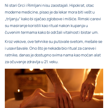
Ni stari Grci i Rimljani nisu zaostajali. Hipokrat, otac
moderne medicine, pisao je da lekar mora biti vešt u
„trljanju“ kako bi ojačao zglobove i mišiće. Rimski carevi
su masiranje koristili kao ritual nakon kupanja u
čuvenim termama kako bi održali vitalnost i bistar um.
Kroz vekove, ove tehnike su putovale svetom, mešale se
i usavršavale. Ono što je nekada bio ritual za careve i
ratnike, danas je dostupno svima nama kao moćan alat
za očuvanje zdravlja u 21. veku.