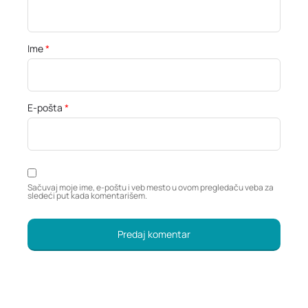
Ime
*
E-pošta
*
Sačuvaj moje ime, e-poštu i veb mesto u ovom pregledaču veba za
sledeći put kada komentarišem.