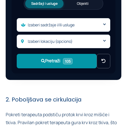
Sadržaji i usluge
Objekti
Izaberi sadržaje i/ili usluge
Izaberi lokaciju (opciono)
Pretraži
105
2. Poboljšava se cirkulacija
Pokreti terapeuta podstiču protok krvi kroz mišiće i
tkiva. Pravilan pokret terapeuta gura krv kroz tkiva, što