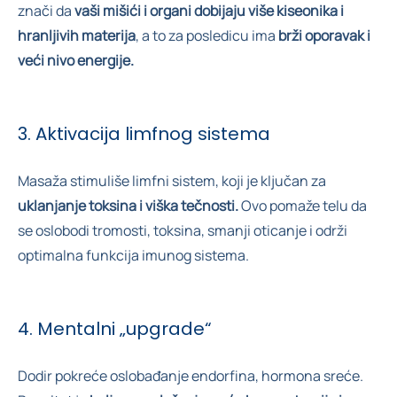
znači da
vaši mišići i organi dobijaju više kiseonika i
hranljivih materija
, a to za posledicu ima
brži oporavak i
veći nivo energije.
3. Aktivacija limfnog sistema
Masaža stimuliše limfni sistem, koji je ključan za
uklanjanje toksina i viška tečnosti.
Ovo pomaže telu da
se oslobodi tromosti, toksina, smanji oticanje i održi
optimalna funkcija imunog sistema.
4. Mentalni „upgrade“
Dodir pokreće oslobađanje endorfina, hormona sreće.